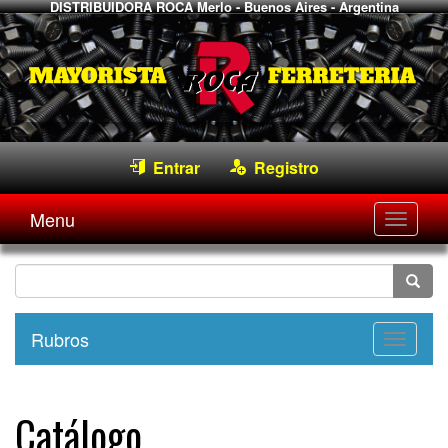
DISTRIBUIDORA ROCA
Merlo - Buenos Aires - Argentina
Entrar
Registro
Menu
Desple
navega
Rubros
Desple
navega
Catálogo