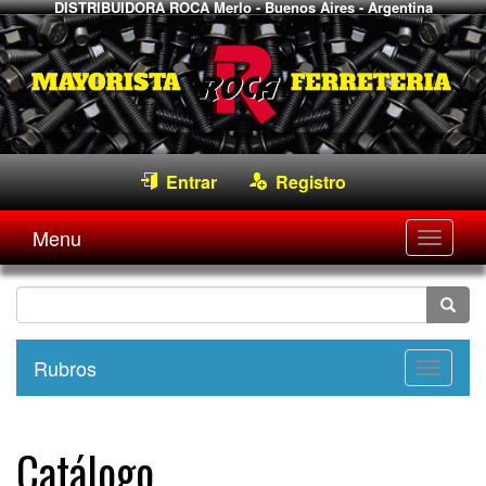
DISTRIBUIDORA ROCA
Merlo - Buenos Aires - Argentina
Entrar
Registro
Menu
Desple
navega
Rubros
Desple
navega
Catálogo