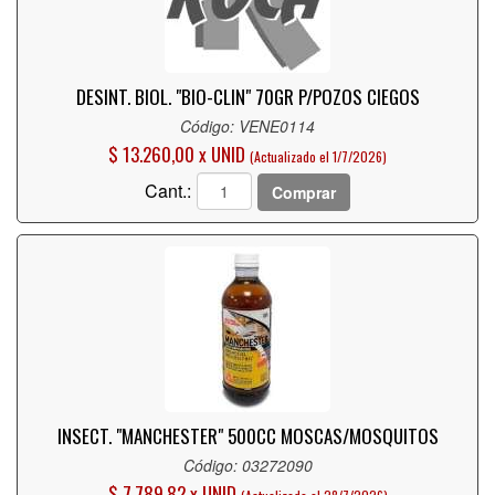
DESINT. BIOL. "BIO-CLIN" 70GR P/POZOS CIEGOS
Código: VENE0114
$ 13.260,00 x UNID
(Actualizado el 1/7/2026)
Cant.:
Comprar
INSECT. "MANCHESTER" 500CC MOSCAS/MOSQUITOS
Código: 03272090
$ 7.789,82 x UNID