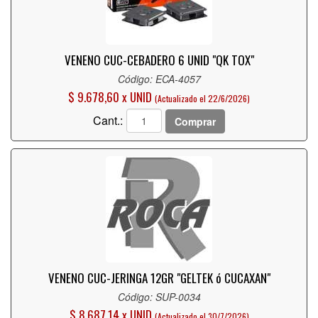
VENENO CUC-CEBADERO 6 UNID "QK TOX"
Código: ECA-4057
$ 9.678,60 x UNID
(Actualizado el 22/6/2026)
Cant.:
Comprar
VENENO CUC-JERINGA 12GR "GELTEK ó CUCAXAN"
Código: SUP-0034
$ 8.687,14 x UNID
(Actualizado el 30/7/2026)