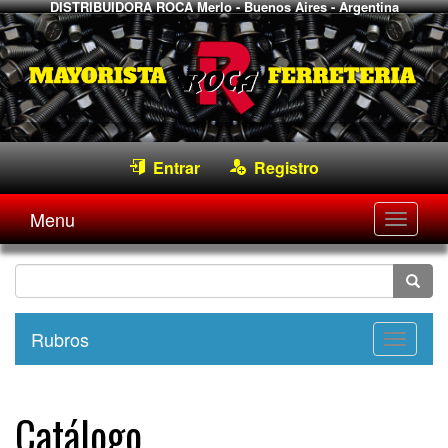
DISTRIBUIDORA ROCA
Merlo - Buenos Aires - Argentina
Entrar
Registro
Menu
Desple
navega
Rubros
Desple
navega
Catálogo