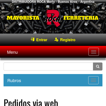
DISTRIBUIDORA ROCA
Merlo - Buenos Aires - Argentina
Entrar
Registro
Menu
Desple
navega
Rubros
Desple
navega
Pedidos via web