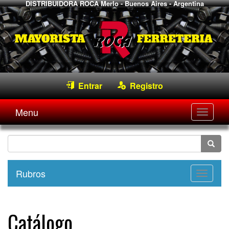
DISTRIBUIDORA ROCA
Merlo - Buenos Aires - Argentina
Entrar
Registro
Menu
Desple
navega
Rubros
Desple
navega
Catálogo