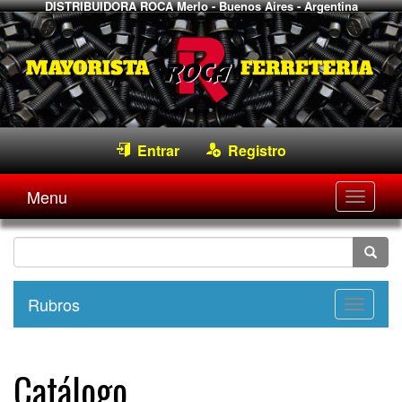
DISTRIBUIDORA ROCA
Merlo - Buenos Aires - Argentina
Entrar
Registro
Menu
Desple
navega
Rubros
Desple
navega
Catálogo