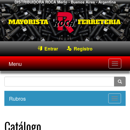
DISTRIBUIDORA ROCA
Merlo - Buenos Aires - Argentina
Entrar
Registro
Menu
Desple
navega
Rubros
Desple
navega
Catálogo