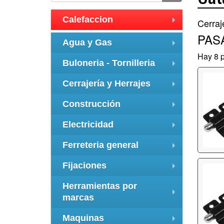
Calefaccion
Cerraj
+
PAS
Agua y Gas
+
Hay 8 p
Buloneria - Tornilleria
+
Cerrajería y Herrajes
+
Construcción
+
Electricidad
+
Ferreteria general
+
Fijaciones
+
Herramientas por
marcas
+
Maquinas