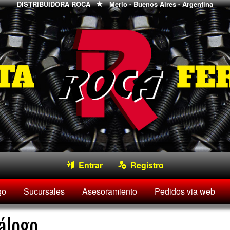
DISTRIBUIDORA ROCA
Merlo - Buenos Aires - Argentina
Entrar
Registro
go
Sucursales
Asesoramiento
Pedidos via web
álogo