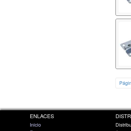
Págin
ENLACES
DIST
Inicio
Distrib