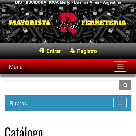
DISTRIBUIDORA ROCA
Merlo - Buenos Aires - Argentina
Entrar
Registro
Menu
Desple
navega
Rubros
Desple
navega
Catálogo