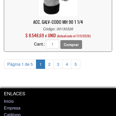
ACC. GALV-CODO MH 90 1 1/4
Código: 00130326
$ 8.548,69 x UNID
(Actualizado el 17/3/2026)
Cant.:
Comprar
Página 1 de 5
1
2
3
4
5
ENLACES
Inicio
Empresa
Catálogo