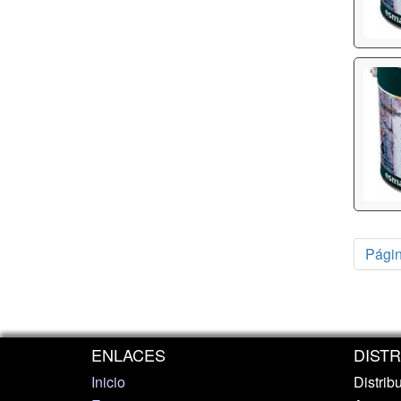
Págin
ENLACES
DIST
Inicio
Distrib