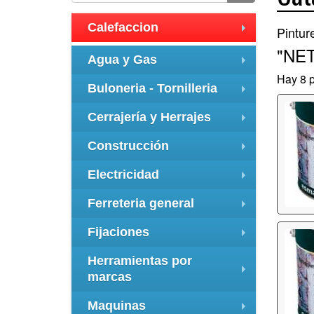
Calefaccion
Pintur
+
"NE
Agua y Gas
+
Hay 8 p
Buloneria - Tornilleria
+
Cerrajería y Herrajes
+
Construcción
+
Electricidad
+
Ferreteria general
+
Fijaciones
+
Herramientas por
marcas
+
Maquinas