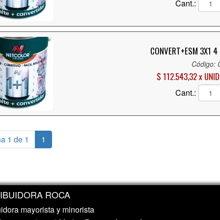
Cant.:
CONVERT+ESM 3X1 4 
Código:
$ 112.543,32 x UNID
Cant.:
a 1 de 1
1
RIBUIDORA ROCA
uidora mayorista y minorista