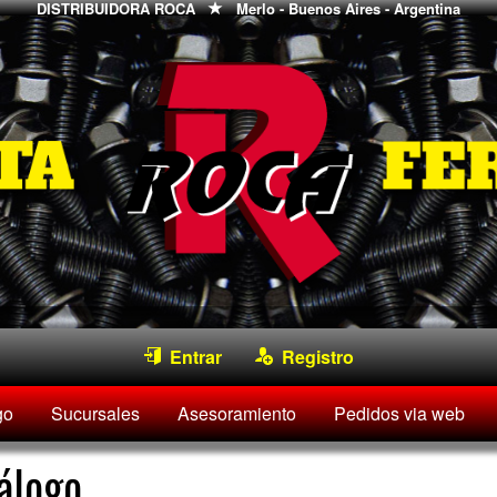
DISTRIBUIDORA ROCA
Merlo - Buenos Aires - Argentina
Entrar
Registro
go
Sucursales
Asesoramiento
Pedidos via web
álogo