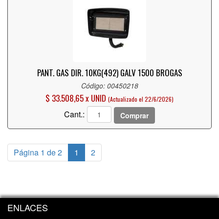
PANT. GAS DIR. 10KG(492) GALV 1500 BROGAS
Código: 00450218
$ 33.508,65 x UNID
(Actualizado el 22/6/2026)
Cant.:
Comprar
Página 1 de 2
1
2
ENLACES