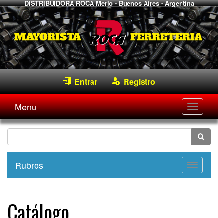
DISTRIBUIDORA ROCA
Merlo - Buenos Aires - Argentina
Entrar
Registro
Menu
Desple
navega
Rubros
Desple
navega
Catálogo