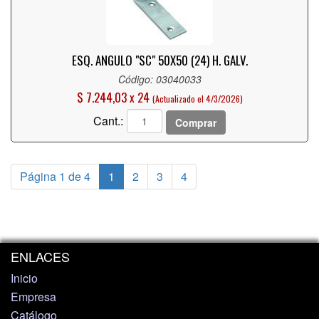
ESQ. ANGULO "SC" 50X50 (24) H. GALV.
Código: 03040033
$ 7.244,03 x 24
(Actualizado el 4/3/2026)
Cant.:
Comprar
Página 1 de 4
1
2
3
4
ENLACES
Inicio
Empresa
Catálogo