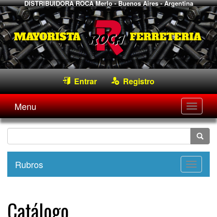
DISTRIBUIDORA ROCA
Merlo - Buenos Aires - Argentina
Entrar
Registro
Menu
Desple
navega
Rubros
Desple
navega
Catálogo