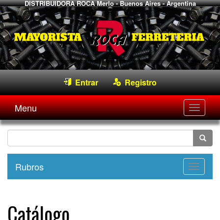
DISTRIBUIDORA ROCA
Merlo - Buenos Aires - Argentina
Entrar
Registro
Menu
Desple
navega
Rubros
Desple
navega
Catálogo