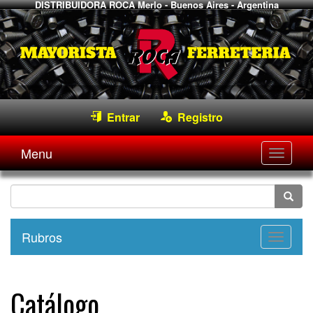
DISTRIBUIDORA ROCA
Merlo - Buenos Aires - Argentina
Entrar
Registro
Menu
Desple
navega
Rubros
Desple
navega
Catálogo