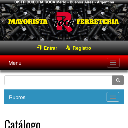
DISTRIBUIDORA ROCA
Merlo - Buenos Aires - Argentina
Entrar
Registro
Menu
Desple
navega
Rubros
Desple
navega
Catálogo