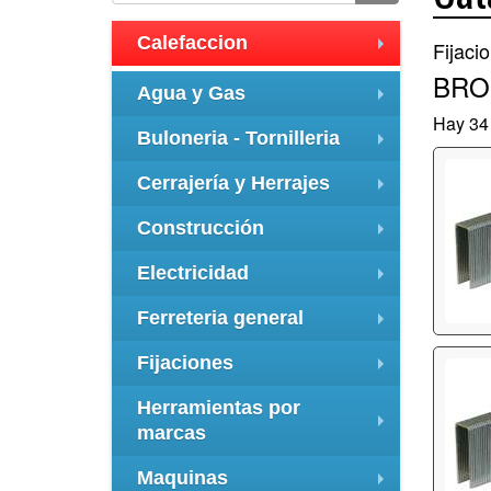
Calefaccion
Fijaci
+
BRO
Agua y Gas
+
Hay 34 
Buloneria - Tornilleria
+
Cerrajería y Herrajes
+
Construcción
+
Electricidad
+
Ferreteria general
+
Fijaciones
+
Herramientas por
marcas
+
Maquinas