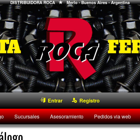
DISTRIBUIDORA ROCA
Merlo - Buenos Aires - Argentina
Entrar
Registro
go
Sucursales
Asesoramiento
Pedidos via web
álogo