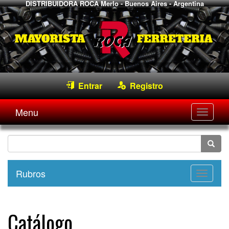
DISTRIBUIDORA ROCA
Merlo - Buenos Aires - Argentina
Entrar
Registro
Menu
Desple
navega
Rubros
Desple
navega
Catálogo