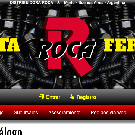
DISTRIBUIDORA ROCA
Merlo - Buenos Aires - Argentina
Entrar
Registro
go
Sucursales
Asesoramiento
Pedidos via web
álogo