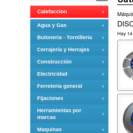
Calefaccion
Máquin
+
DIS
Agua y Gas
+
Hay 14 
Buloneria - Tornilleria
+
Cerrajería y Herrajes
+
Construcción
+
Electricidad
+
Ferreteria general
+
Fijaciones
+
Herramientas por
marcas
+
Maquinas