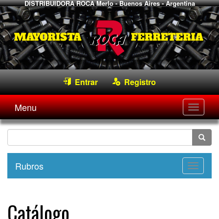
DISTRIBUIDORA ROCA
Merlo - Buenos Aires - Argentina
Entrar
Registro
Menu
Desple
navega
Rubros
Desple
navega
Catálogo