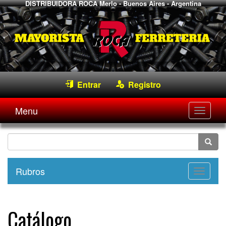
DISTRIBUIDORA ROCA
Merlo - Buenos Aires - Argentina
Entrar
Registro
Menu
Desple
navega
Rubros
Desple
navega
Catálogo