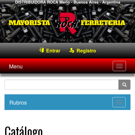
DISTRIBUIDORA ROCA
Merlo - Buenos Aires - Argentina
Entrar
Registro
Menu
Desple
navega
Rubros
Desple
navega
Catálogo