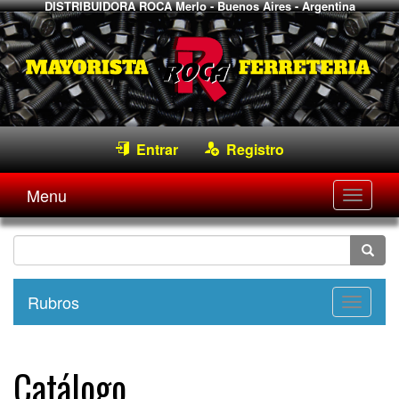
DISTRIBUIDORA ROCA
Merlo - Buenos Aires - Argentina
Entrar
Registro
Menu
Desple
navega
Rubros
Desple
navega
Catálogo