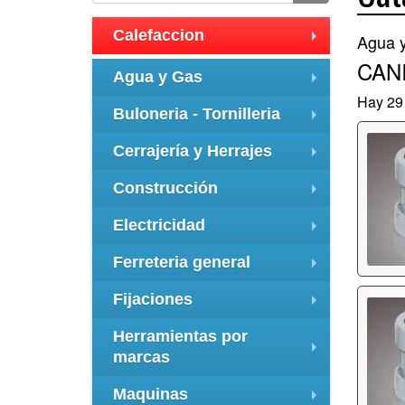
Calefaccion
Agua 
+
CANI
Agua y Gas
+
Hay 29 
Buloneria - Tornilleria
+
Cerrajería y Herrajes
+
Construcción
+
Electricidad
+
Ferreteria general
+
Fijaciones
+
Herramientas por
marcas
+
Maquinas