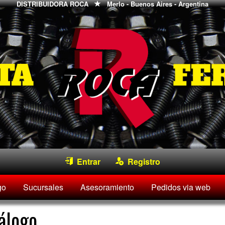
DISTRIBUIDORA ROCA
Merlo - Buenos Aires - Argentina
Entrar
Registro
go
Sucursales
Asesoramiento
Pedidos via web
álogo