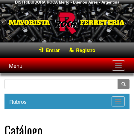
DISTRIBUIDORA ROCA
Merlo - Buenos Aires - Argentina
Entrar
Registro
Menu
Desple
navega
Rubros
Desple
navega
Catálogo