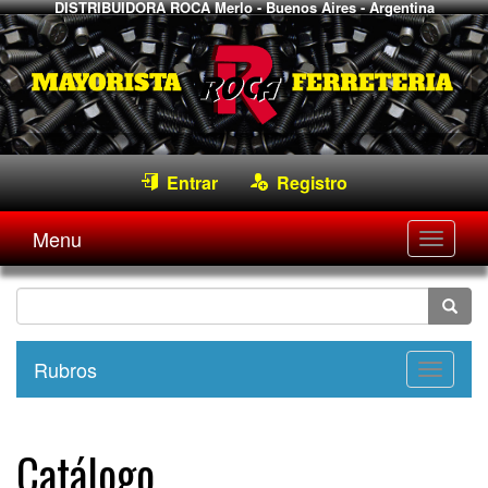
DISTRIBUIDORA ROCA
Merlo - Buenos Aires - Argentina
Entrar
Registro
Menu
Desple
navega
Rubros
Desple
navega
Catálogo