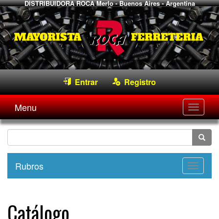
DISTRIBUIDORA ROCA
Merlo - Buenos Aires - Argentina
Entrar
Registro
Menu
Desple
navega
Rubros
Desple
navega
Catálogo