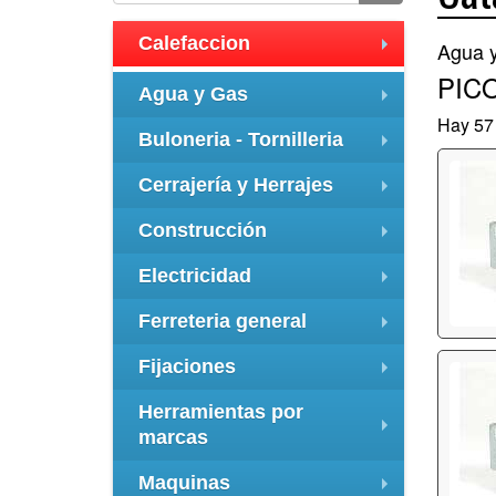
Calefaccion
Agua 
+
PIC
Agua y Gas
+
Hay 57 
Buloneria - Tornilleria
+
Cerrajería y Herrajes
+
Construcción
+
Electricidad
+
Ferreteria general
+
Fijaciones
+
Herramientas por
marcas
+
Maquinas