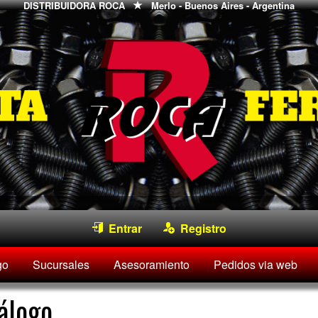
DISTRIBUIDORA ROCA
Merlo - Buenos Aires - Argentina
Entrar
Registro
go
Sucursales
Asesoramiento
Pedidos via web
álogo