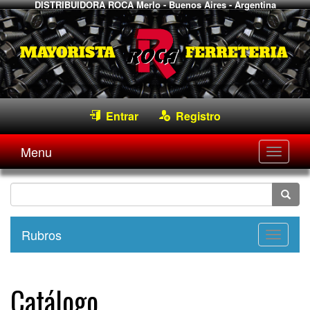
DISTRIBUIDORA ROCA
Merlo - Buenos Aires - Argentina
Entrar
Registro
Menu
Desple
navega
Rubros
Desple
navega
Catálogo