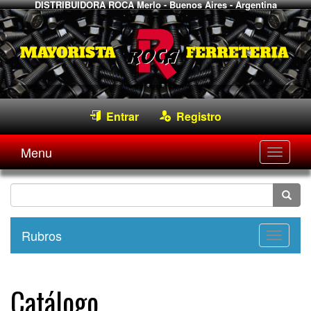
DISTRIBUIDORA ROCA
Merlo - Buenos Aires - Argentina
Entrar
Registro
Menu
Desple
navega
Rubros
Desple
navega
Catálogo