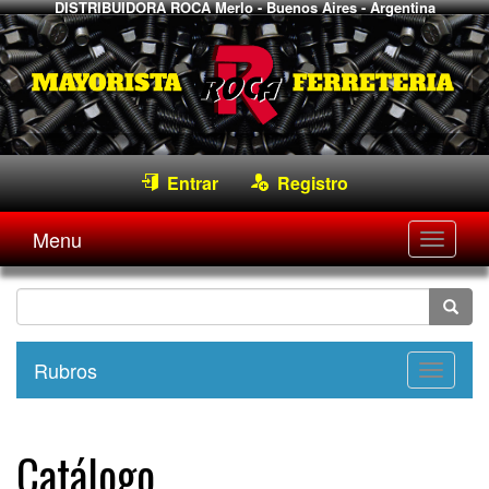
DISTRIBUIDORA ROCA
Merlo - Buenos Aires - Argentina
Entrar
Registro
Menu
Desple
navega
Rubros
Desple
navega
Catálogo