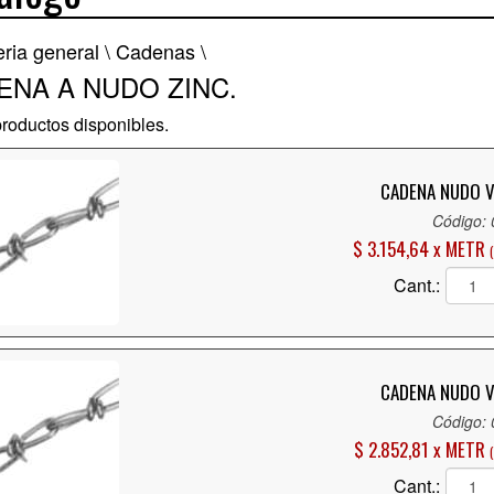
eria general \
Cadenas \
ENA A NUDO ZINC.
roductos disponibles.
CADENA NUDO V
Código:
$ 3.154,64 x METR
Cant.:
CADENA NUDO V
Código:
$ 2.852,81 x METR
Cant.: