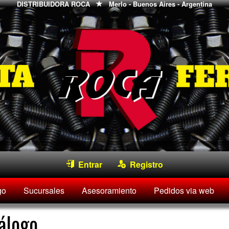
DISTRIBUIDORA ROCA
Merlo - Buenos Aires - Argentina
Entrar
Registro
go
Sucursales
Asesoramiento
Pedidos via web
álogo