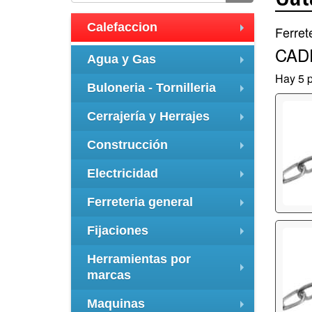
Calefaccion
Ferret
+
CAD
Agua y Gas
+
Hay 5 p
Buloneria - Tornilleria
+
Cerrajería y Herrajes
+
Construcción
+
Electricidad
+
Ferreteria general
+
Fijaciones
+
Herramientas por
marcas
+
Maquinas