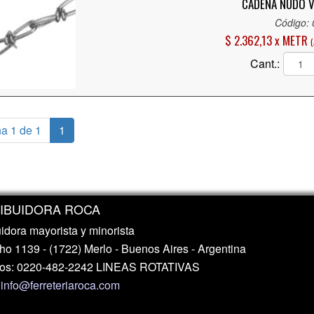
CADENA NUDO V
Código:
$ 2.362,13 x METR
Cant.:
a 1 de 1
1
RIBUIDORA ROCA
uidora mayorista y minorista
o 1139 - (1722) Merlo - Buenos Aires - Argentina
nos: 0220-482-2242 LINEAS ROTATIVAS
:
info@ferreteriaroca.com