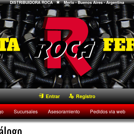
DISTRIBUIDORA ROCA
Merlo - Buenos Aires - Argentina
Entrar
Registro
go
Sucursales
Asesoramiento
Pedidos via web
álogo