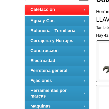
Calefaccion
Herram
+
LLA
Agua y Gas
+
Tambié
Buloneria - Tornilleria
Hay 42 
+
Cerrajería y Herrajes
+
Construcción
+
Electricidad
+
Ferreteria general
+
Fijaciones
+
Herramientas por
marcas
+
Maquinas