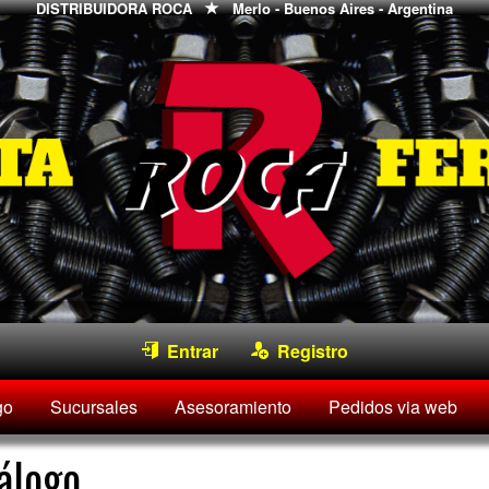
DISTRIBUIDORA ROCA
Merlo - Buenos Aires - Argentina
Entrar
Registro
go
Sucursales
Asesoramiento
Pedidos via web
álogo