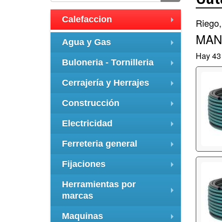
Calefaccion
Riego,
+
MAN
Agua y Gas
+
Hay 43 
Buloneria - Tornilleria
+
Cerrajería y Herrajes
+
Construcción
+
Electricidad
+
Ferreteria general
+
Fijaciones
+
Herramientas por
marcas
+
Maquinas