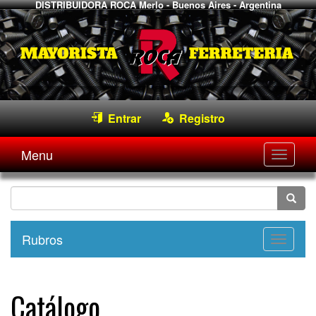
DISTRIBUIDORA ROCA
Merlo - Buenos Aires - Argentina
Entrar
Registro
Menu
Desple
navega
Rubros
Desple
navega
Catálogo