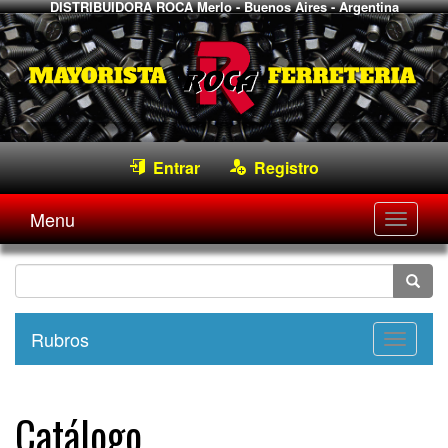
DISTRIBUIDORA ROCA
Merlo - Buenos Aires - Argentina
Entrar
Registro
Menu
Desple
navega
Rubros
Desple
navega
Catálogo