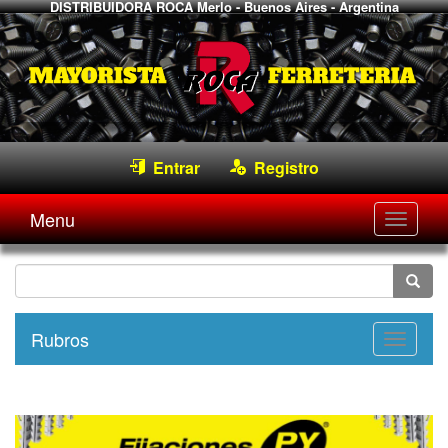
DISTRIBUIDORA ROCA
Merlo - Buenos Aires - Argentina
Entrar
Registro
Menu
Desple
navega
Rubros
Desple
navega